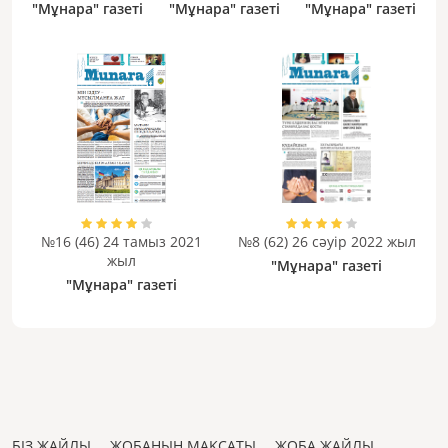
жыл
"Мұнара" газеті
"Мұнара" газеті
"Мұнара" газеті
№16 (46) 24 тамыз 2021
№8 (62) 26 сәуір 2022 жыл
жыл
"Мұнара" газеті
"Мұнара" газеті
БІЗ ЖАЙЛЫ
ЖОБАНЫҢ МАҚСАТЫ
ЖОБА ЖАЙЛЫ