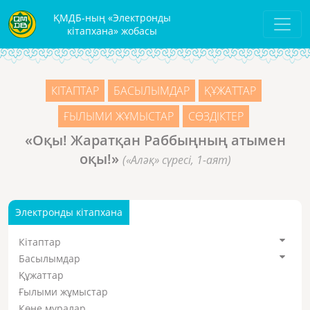
ҚМДБ-ның «Электронды
кітапхана» жобасы
КІТАПТАР
БАСЫЛЫМДАР
ҚҰЖАТТАР
ҒЫЛЫМИ ЖҰМЫСТАР
СӨЗДІКТЕР
«Оқы! Жаратқан Раббыңның атымен
оқы!»
(«Аләқ» сүресі, 1-аят)
Электронды кітапхана
Кітаптар
Басылымдар
Құжаттар
Ғылыми жұмыстар
Көне мұралар