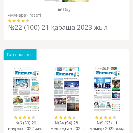
Оқу
«Мұнара» газеті
№22 (100) 21 қараша 2023 жыл
Тағы оқыңыз
№6 (60) 29
№24 (54) 28
№9 (63) 11
наурыз 2022 жыл
желтоқсан 2021
мамыр 2022 жыл